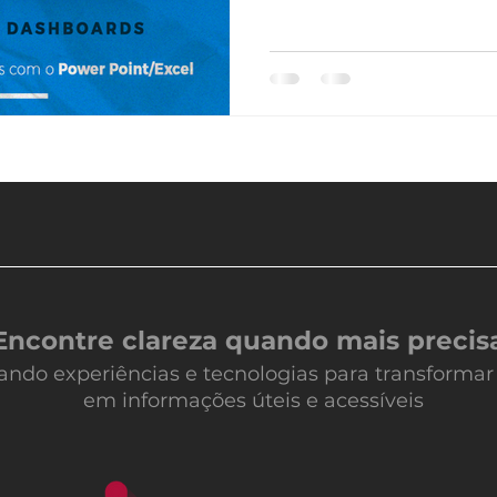
Encontre clareza quando mais precis
ando experiências e tecnologias para transforma
em informações úteis e acessíveis