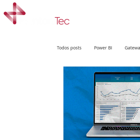
Início
Cur
Todos posts
Power BI
Gatewa
Design
Dashboard
UI/
Storytelling
Real time