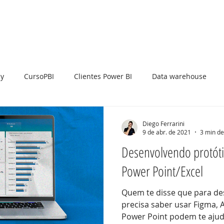
so Power BI
Serviços
Benefícios
Soluções
y
CursoPBI
Clientes Power BI
Data warehouse
UX
Cultura
Metodologias
CI
CD
DataViz
Diego Ferrarini
9 de abr. de 2021
3 min de
Desenvolvendo protót
Pentaho
Power Point/Excel
Quem te disse que para de
precisa saber usar Figma, A
Power Point podem te ajud