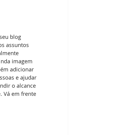
os assuntos 
almente 
linda imagem 
bém adicionar 
ssoas e ajudar 
ndir o alcance 
. Vá em frente 