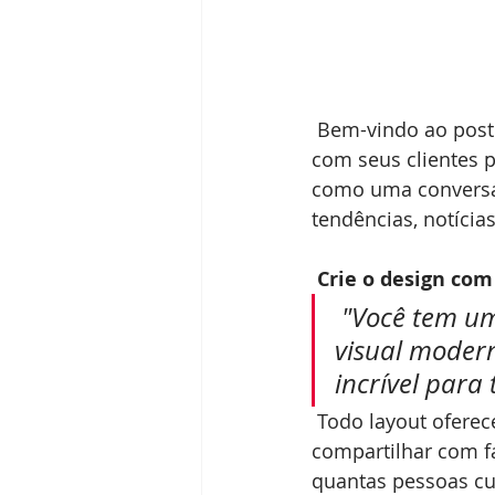
 Bem-vindo ao post no seu blog. Use este espaço para conectar-se com seus leitores e 
com seus clientes p
como uma conversa 
tendências, notícia
Crie o design com
"Você tem um
visual modern
incrível para 
 Todo layout oferece os recursos sociais mais recentes. Os leitores poderão 
compartilhar com fa
quantas pessoas cu