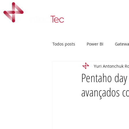
Início
Cur
Todos posts
Power BI
Gatewa
Yuri Antonchuk R
Design
Dashboard
UI/
Pentaho day 
avançados c
Storytelling
Real time