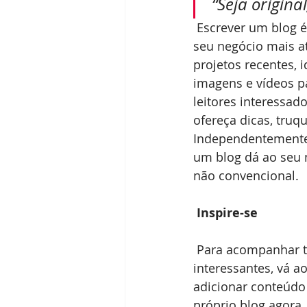
“Seja original
 Escrever um blog é uma forma de dar ao seu site um tom personalizado e deixar o 
seu negócio mais at
projetos recentes, 
imagens e vídeos pa
leitores interessa
ofereça dicas, tru
Independentemente 
um blog dá ao seu 
não convencional. 
Inspire-se
 Para acompanhar todas as novidades Wix, incluindo dicas para criar sites e artigos 
interessantes, vá ao
adicionar conteúdo
próprio blog agora.