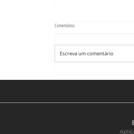
Comentários
Escreva um comentário
Docker no Windows: primeiros passos
Aplic