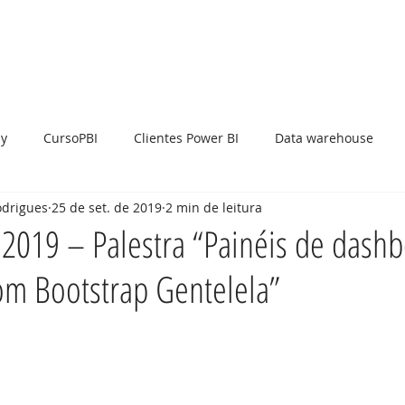
so Power BI
Serviços
Benefícios
Soluções
y
CursoPBI
Clientes Power BI
Data warehouse
odrigues
25 de set. de 2019
2 min de leitura
UX
Cultura
Metodologias
CI
CD
DataViz
2019 – Palestra “Painéis de dash
om Bootstrap Gentelela”
Pentaho