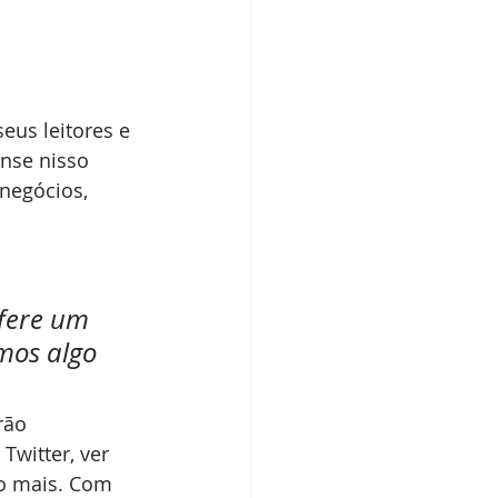
nse nisso 
negócios, 
fere um 
mos algo 
witter, ver 
o mais. Com 