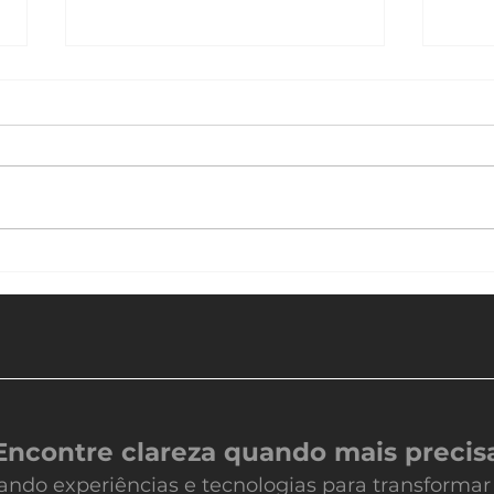
Ferramentas Open Source para o
COMO 
Desenvolvimento de Business
EM TE
Intelligence - BI
Encontre clareza quando mais precis
ando experiências e tecnologias para transforma