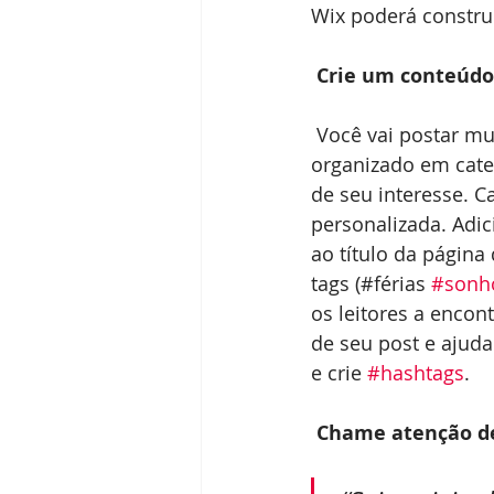
Wix poderá constru
Crie um conteúdo
 Você vai postar muito conteúdo atraente. Por isso é importante manter seu blog 
organizado em cate
de seu interesse. C
personalizada. Adi
ao título da página
tags (#férias 
#sonh
os leitores a encon
de seu post e ajuda
e crie 
#hashtags
. 
Chame atenção de