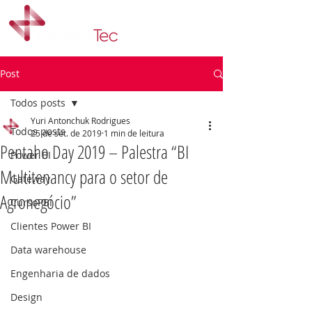
Post
Todos posts
Yuri Antonchuk Rodrigues
Todos posts
25 de set. de 2019
1 min de leitura
Pentaho Day 2019 – Palestra “BI
Power BI
Multitenancy para o setor de
Gateway
Agronegócio”
CursoPBI
Clientes Power BI
Data warehouse
Engenharia de dados
Design