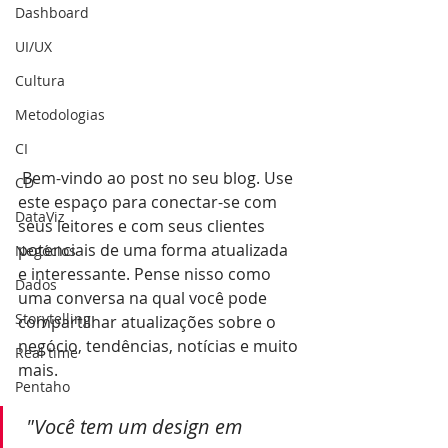
Dashboard
UI/UX
Cultura
Metodologias
CI
 Bem-vindo ao post no seu blog. Use 
CD
este espaço para conectar-se com 
DataViz
seus leitores e com seus clientes 
potenciais de uma forma atualizada 
Negócios
e interessante. Pense nisso como 
Dados
uma conversa na qual você pode 
Storytelling
compartilhar atualizações sobre o 
negócio, tendências, notícias e muito 
Real time
mais. 
Pentaho
"Você tem um design em 